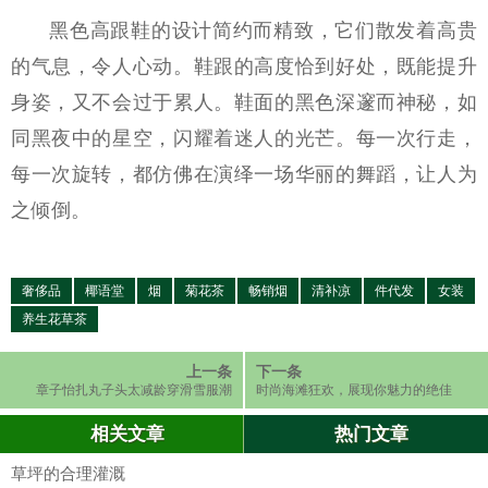
黑色高跟鞋的设计简约而精致，它们散发着高贵
的气息，令人心动。鞋跟的高度恰到好处，既能提升
身姿，又不会过于累人。鞋面的黑色深邃而神秘，如
同黑夜中的星空，闪耀着迷人的光芒。每一次行走，
每一次旋转，都仿佛在演绎一场华丽的舞蹈，让人为
之倾倒。
奢侈品
椰语堂
烟
菊花茶
畅销烟
清补凉
件代发
女装
养生花草茶
上一条
下一条
章子怡扎丸子头太减龄穿滑雪服潮
时尚海滩狂欢，展现你魅力的绝佳
范十足
机会！
相关文章
热门文章
草坪的合理灌溉