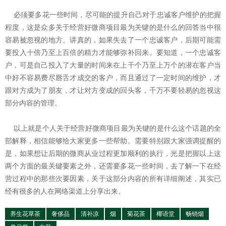
必须要多花一些时间，尽可能的提升自己对于忠诚客户维护的把握
程度，这是众多关于经营好微商项目最为关键的是什么的回答当中很
容易被忽视的地方。讲真的，如果失去了一个忠诚客户，后期可能需
要投入十倍乃至上百倍的精力才能够弥补回来。要知道，一个忠诚客
户，可是自己投入了大量的时间来在上千个乃至上万个的潜在客户当
中好不容易费尽唇舌才成交的客户，而且通过了一定时间的维护，才
跟对方成为了朋友，才让对方变成的回头客，千万不要轻易的忽视这
部分内容的管理。
以上就是个人关于经营好微商项目最为关键的是什么这个话题的全
部解释，相信能够给大家更多一些帮助。需要特别跟大家强调提醒的
是，如果想让后期的微商从业过程更加顺利的执行，光是把握以上这
两个方面的最关键要素之外，还需要多花一些时间，去了解一下在经
营过程中的那些次要因素，关于这部分内容的所有详细阐述，其实已
经有很多的人在网络渠道上分享出来。
养生花草茶
奢侈品
清补凉
烟
菊花茶
椰语堂
畅销烟