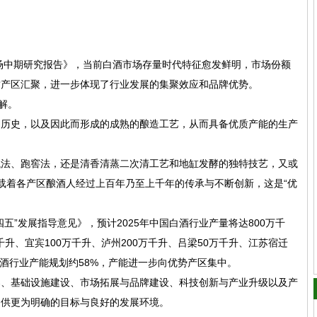
市场中期研究报告》，当前白酒市场存量时代特征愈发鲜明，市场份额
质产区汇聚，进一步体现了行业发展的集聚效应和品牌优势。
解。
造历史，以及因此而形成的成熟的酿造工艺，从而具备优质产能的生产
甑法、‌跑窖法，还是清香清蒸二次清工艺和地缸发酵的独特技艺，又或
都承载着各产区酿酒人经过上百年乃至上千年的传承与不断创新，这是“优
五”发展指导意见》，预计2025年中国白酒行业产量将达800万千
千升、宜宾100万千升、泸州200万千升、吕梁50万千升、江苏宿迁
白酒行业产能规划约58%，产能进一步向优势产区集中。
导、基础设施建设、市场拓展与品牌建设、科技创新与产业升级以及产
提供更为明确的目标与良好的发展环境。