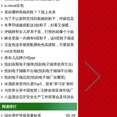
a.cloud女包
喜欢哪种风格的鞋？？报上名来
为了不让新郎官找到新娘的鞋子，伴娘也蛮
冬季羽绒服搭配这3款鞋子，好看又保暖，
拼了。。。
伊能静和女儿穿亲子装，打扮的就像个小姑
还能显腿长！
峡谷里面一共拥有6双鞋子，这6双鞋子都是
娘，脚上的鞋子真好看
宝蓝色连衣裙搭配裸粉色高跟鞋，可爱甜美
各有各的好处和风格
mk女包钱包
有气质
香奈儿品牌介绍ppt
悦刻宙斯电子烟弹(悦刻电子烟弹使用方法)
悦刻电子烟吸不出烟(悦刻电子烟抽不出烟)
悦刻电子烟总部(悦刻电子烟厂在哪里)
珍酒跻身贵州白酒Top3，迎来“茅习珍”新时
与世界分享中国智慧 | 沱牌舍得亚洲市场厂
代
八益酒业召开安全生产工作部署会及培训会
商合作交流会圆满举行
阅读排行
绿化养护等级质量标准
05-28