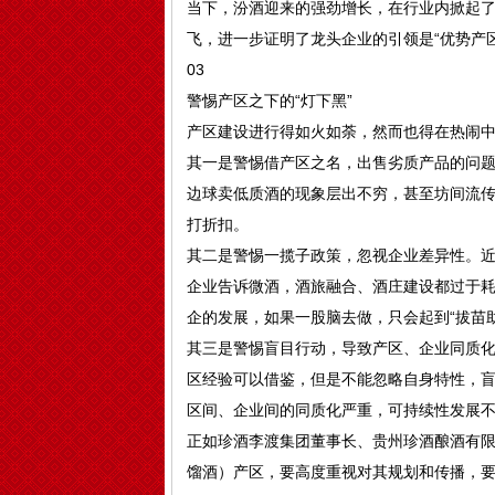
当下，汾酒迎来的强劲增长，在行业内掀起了
飞，进一步证明了龙头企业的引领是“优势产
03
警惕产区之下的“灯下黑”
产区建设进行得如火如荼，然而也得在热闹中
其一是警惕借产区之名，出售劣质产品的问题
边球卖低质酒的现象层出不穷，甚至坊间流传
打折扣。
其二是警惕一揽子政策，忽视企业差异性。
企业告诉微酒，酒旅融合、酒庄建设都过于
企的发展，如果一股脑去做，只会起到“拔苗
其三是警惕盲目行动，导致产区、企业同质
区经验可以借鉴，但是不能忽略自身特性，
区间、企业间的同质化严重，可持续性发展
正如珍酒李渡集团董事长、贵州珍酒酿酒有限
馏酒）产区，要高度重视对其规划和传播，