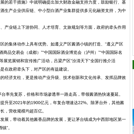
发展的若干措施》中就明确提出加大财政金融支持力度，鼓励银行、基
白酒生产企业供应链、中小型白酒产业集群提供多元化融资支持，为中
划、产业链上下游协同、人才培育、文旅规划等方面，政府的牵头作用
区的集体动作上具有优势。如遵义产区酱酒小镇的打造、“遵义产区
酒商品交易会（成都）”“中国国际酒业博览会（泸州）”“中国国际名
门”等展览展销和宣传推广活动，吕梁产区“汾清天下”全国行推介活
，都是在政府牵头下，对产区的有益建设。
内的经济支柱，更是推动产业升级、技术创新和文化传承、发挥品牌效
，茅台率先复苏，价格和市场渗透率一路走高，带领酱酒热快速蔓延。
速提升至2021年的1900亿元，年复合增速达22%。除茅台外，其他酱
增长，营收规模均超百亿。
的发展，带动着其他酱香品牌的发展，更让茅台镇成为中西部地区第一
酒镇”。