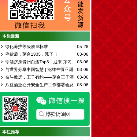
本栏最新
绿化养护等级质量标准
05-28
停货后，茅台1935，涨了 ！
03-06
珍酒跻身贵州白酒Top3，迎来“茅习
03-06
与世界分享中国智慧 | 沱牌舍得亚洲
03-06
珍”新时代
奋斗致远，王子有约——茅台王子酒
03-06
市场厂商合作交流会圆满举行
八益酒业召开安全生产工作部署会及
03-06
多场特色活动圆满落幕
培训会
本栏推荐