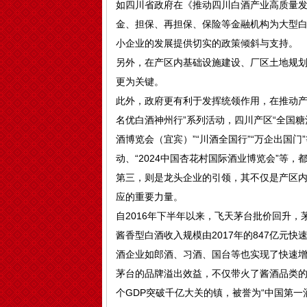
如四川省政府在《推动四川白酒产业高质量
金、担保、再担保、保险等金融机构为大型
小企业的发展提供切实的政策倾斜与支持。
另外，在产区内基础设施建设、厂区土地规
更为关键。
此外，政府更有利于发挥统领作用，在推动产
名优白酒神州行”系列活动，四川产区“全国糖
酒博览会（宜宾）”“川酒全国行”“万企出国
动、“2024中国杏花村国际酒业博览会”等
第三，则是龙头企业的引领，其不仅是产区
应的重要力量。
自2016年下半年以来，飞天茅台批价回升
酱香型白酒收入规模由2017年的847亿元快
酒企业如郎酒、习酒、国台等也实现了快速
茅台的品牌溢出效益，不仅带火了酱酒品类
个GDP突破千亿大关的镇，被誉为“中国第一