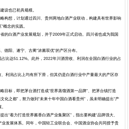
的建设也已初具规模。
的战略构想，计划通过四川、贵州两地白酒产业联动，构建具有世界影响
区”概念的实践。
省的白酒产业发展规划，并于2009年正式启动。四川省也成为我国
、德阳、遂宁、古蔺“浓酱双优”的产区分布。
占比达51.12%。此外，2022年川酒营收、利润在全国白酒行业的占
营收、利润占比上均有所下滑，但其仍是白酒行业中产量最大的产区存
”战略目标，即把茅台酒打造成“世界蒸馏酒第一品牌”、把茅台镇打造
酒文化之都”，努力做到“未来十年中国白酒看贵州”，虽未明确提出“产
展。
》中提出“着力打造世界酱香白酒产业集聚区”，指出要构建“品牌强大、
产业发展体系。同年，中国轻工业联合会、中国酒业协会共同授予贵