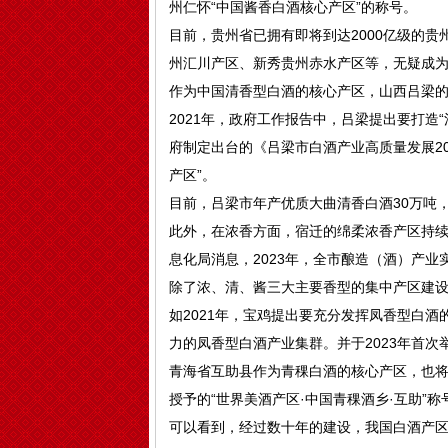
州仁怀“中国酱香白酒核心产区”的称号。
目前，贵州省已拥有即将到达2000亿级的贵
州汇川产区、新秀贵州赤水产区等，无疑成
作为中国清香型白酒的核心产区，山西吕梁
2021年，政府工作报告中，吕梁提出要打造
府制定出台的《吕梁市白酒产业高质量发展2
产区”。
目前，吕梁市年产优质大曲清香白酒30万吨
此外，在浓香方面，宿迁的绵柔浓香产区持续
息化局消息，2023年，全市酿造（酒）产业实
除了浓、清、酱三大主要香型的集中产区建
如2021年，宝鸡提出要充分发挥凤香型白酒
力的凤香型白酒产业集群。并于2023年首
青海省互助县作为青稞白酒的核心产区，也将
授予的“世界美酒产区·中国青稞酒乡·互助”称
可以看到，经过数十年的建设，我国白酒产