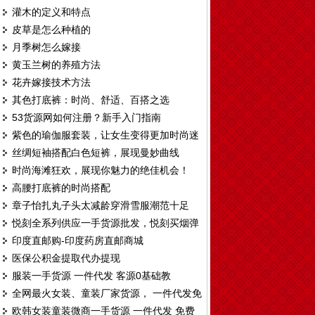
灌木的定义和特点
皮草是怎么种植的
月季树怎么嫁接
黄玉兰树的养殖方法
花卉嫁接技术方法
其色打底裤：时尚、舒适、百搭之选
53货源网如何注册？新手入门指南
紫色的瑜伽服套装，让女生变得更加时尚迷
丝绸短袖搭配白色短裤，展现曼妙曲线
人
时尚海滩狂欢，展现你魅力的绝佳机会！
高腰打底裤的时尚搭配
章子怡扎丸子头太减龄穿滑雪服潮范十足
悦刻全系列供应一手货源批发，悦刻买烟弹
印度直邮购-印度药房直邮商城
送烟杆厂家拿货渠道
医保公积金提取代办提现
服装一手货源 一件代发 客源0基础教
全网最火女装、童装厂家货源， 一件代发免
欧韩女装童装微商一手货源 一件代发 免费
费代理