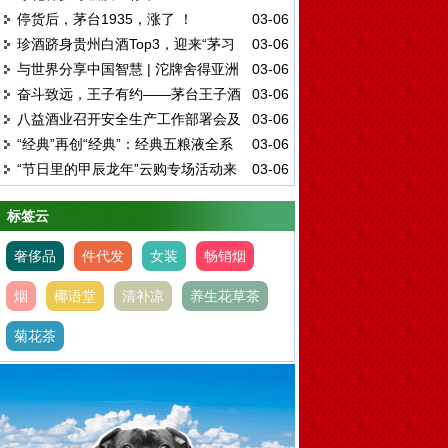
停货后，茅台1935，涨了 ！
03-06
珍酒跻身贵州白酒Top3，迎来“茅习
03-06
与世界分享中国智慧 | 沱牌舍得亚洲
03-06
珍”新时代
奋斗致远，王子有约——茅台王子酒
03-06
市场厂商合作交流会圆满举行
八益酒业召开安全生产工作部署会及
03-06
多场特色活动圆满落幕
“经典”再创“经典”：经典五粮液全系
03-06
培训会
“节日里的甲辰龙年”云购专场活动来
03-06
产品重磅发布
了
标签云
奢侈品
件代发
女装
畅销烟
烟
椰语堂
清补凉
养生花草茶
菊花茶