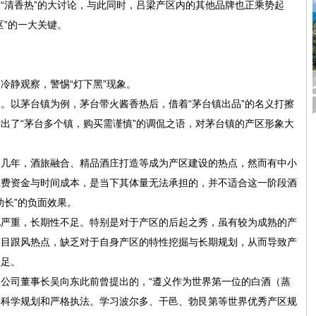
“清香热”的大讨论，与此同时，吕梁产区内的其他品牌也正乘势起
区”的一大关键。
冷静观察，警惕“灯下黑”现象。
。以茅台镇为例，茅台带火酱香热后，借着“茅台镇出品”的名义打擦
出了“茅台多个镇，购买需谨慎”的调侃之语，对茅台镇的产区形象大
近几年，酒旅融合、精品酒庄打造等成为产区建设的热点，然而有中小
耗费资金与时间成本，是当下其体量无法承担的，并不适合这一阶段酒
助长”的负面效果。
化严重，长期性不足。特别是对于产区的后起之秀，虽有较为成熟的产
盲目跟风热点，缺乏对于自身产区的特性挖掘与长期规划，从而导致产
不足。
公司董事长吴向东此前曾提出的，“遵义作为世界第一位的白酒（蒸
要科学规划和严格执法。学习波尔多、干邑、勃艮第等世界优秀产区规