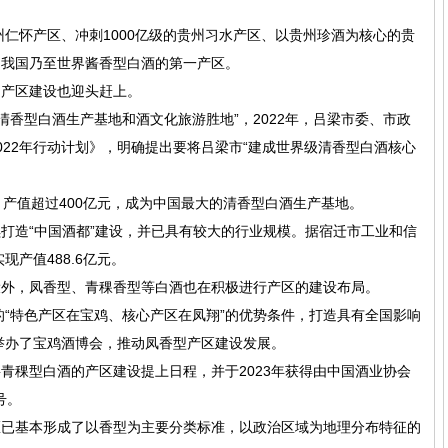
州仁怀产区、冲刺1000亿级的贵州习水产区、以贵州珍酒为核心的贵
为我国乃至世界酱香型白酒的第一产区。
的产区建设也迎头赶上。
“清香型白酒生产基地和酒文化旅游胜地”，2022年，吕梁市委、市政
022年行动计划》，明确提出要将吕梁市“建成世界级清香型白酒核心
，产值超过400亿元，成为中国最大的清香型白酒生产基地。
打造“中国酒都”建设，并已具有较大的行业规模。据宿迁市工业和信
现产值488.6亿元。
设外，凤香型、青稞香型等白酒也在积极进行产区的建设布局。
的“特色产区在宝鸡、核心产区在凤翔”的优势条件，打造具有全国影响
次举办了宝鸡酒博会，推动凤香型产区建设发展。
青稞型白酒的产区建设提上日程，并于2023年获得由中国酒业协会
号。
区已基本形成了以香型为主要分类标准，以政治区域为地理分布特征的