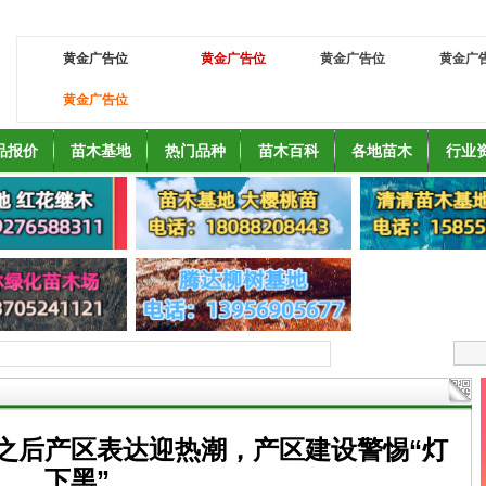
黄金广告位
黄金广告位
黄金广告位
黄金广
黄金广告位
品报价
苗木基地
热门品种
苗木百科
各地苗木
行业
之后产区表达迎热潮，产区建设警惕“灯
下黑”