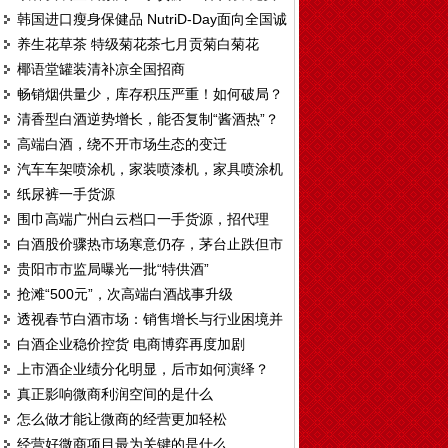
韩国进口瘦身保健品 NutriD-Day面向全国诚
代理
养生花草茶 特级菊花茶七月贡菊白菊花
招区域代理
椰语堂罐装清补凉全国招商
畅销烟供量少，库存积压严重！如何破局？
清香型白酒逆势增长，能否复制“酱酒热”？
高端白酒，绕不开市场生态的变迁
汽车车架喷涂机，家装喷漆机，家具喷涂机
纸尿裤一手货源
T328
围巾高端广州白云档口一手货源，招代理
白酒股价骤热市场寒意仍存，茅台止跌但市
贵阳市市监局曝光一批“特供酒”
场观望情绪仍重
抢滩“500元”，次高端白酒战事升级
透视春节白酒市场：销售增长与行业困境并
白酒企业稳价控货 电商博弈再度加剧
存
上市酒企业绩分化明显，后市如何演绎？
真正影响微商利润空间的是什么
怎么做才能让微商的经营更加轻松
经营好微商项目最为关键的是什么